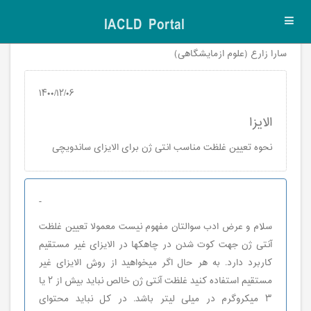
IACLD Portal
Toggl
navig
سارا زارع (علوم ازمایشگاهی)
۱۴۰۰/۱۲/۰۶
الایزا
نحوه تعیین غلظت مناسب انتی ژن برای الایزای ساندویچی
-
سلام و عرض ادب سوالتان مفهوم نيست معمولا تعيين غلظت
آنتی ژن جهت كوت شدن در چاهكها در الايزای غير مستقيم
كاربرد دارد. به هر حال اگر ميخواهيد از روش الايزای غير
مستقيم استفاده كنيد غلظت آنتی ژن خالص نبايد بيش از ٢ يا
٣ ميكروگرم در ميلی ليتر باشد. در كل نبايد محتوای