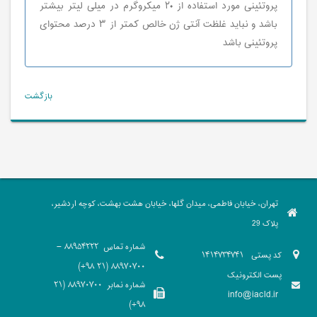
پروتئينی مورد استفاده از ٢٠ ميكروگرم در ميلی ليتر بيشتر
باشد و نبايد غلظت آنتی ژن خالص كمتر از ٣ درصد محتوای
پروتئينی باشد
بازگشت
تهران، خیابان فاطمی، میدان گلها، خیابان هشت بهشت، کوچه اردشیر،
پلاک 29
شماره تماس
88954222 -
کد پستی
1414734741
88970700 (21 98+)
پست الکترونیک
شماره نمابر
88970700 (21
info@iacld.ir
98+)