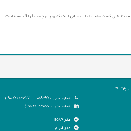
و محيط هاي كشت جامد تا پايان ماهي است كه روي برچسب آنها قيد شده است.
 پلاک 29
شماره تماس
88954222 - 88970700 (21 98+)
شماره نمابر
88970700 (21 98+)
کانال EQAP
کانال آموزش