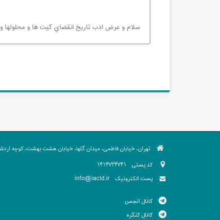
سلام و عرض ادب تاريخ انقضاي كيت ها و محلولها 
تهران، خیابان فاطمی، میدان گلها، خیابان هشت بهشت، کوچه اردشیر،
کد پستی
1414734741
info@iacld.ir
پست الکترونیک
کانال انجمن
کانال کنگره