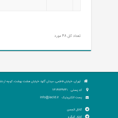
تعداد کل ۴۸ مورد
تهران، خیابان فاطمی، میدان گلها، خیابان هشت بهشت، کوچه اردشیر،
کد پستی
1414734741
info@iacld.ir
پست الکترونیک
کانال انجمن
کانال کنگره