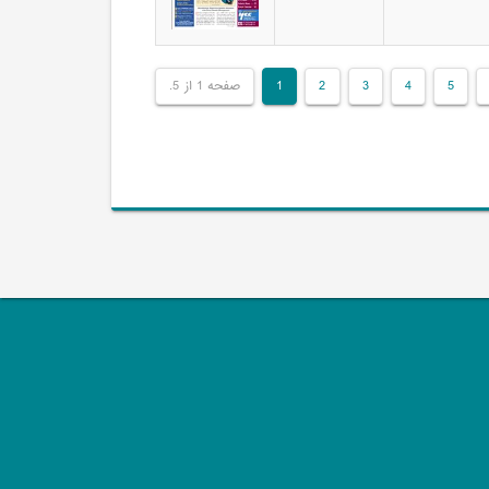
5
4
3
2
1
صفحه 1 از 5.