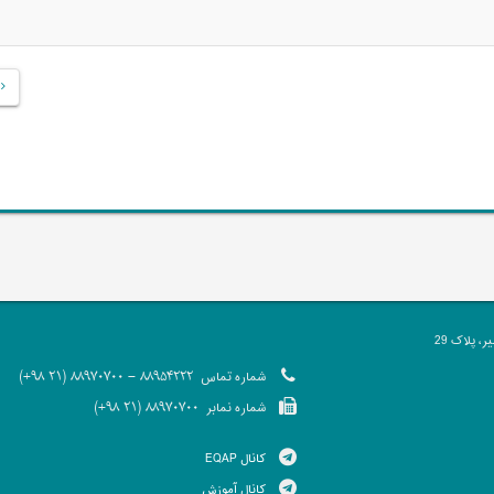
 پلاک 29
شماره تماس
88954222 - 88970700 (21 98+)
شماره نمابر
88970700 (21 98+)
کانال EQAP
کانال آموزش