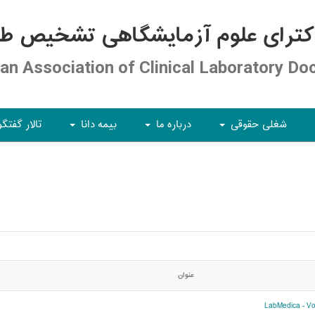
کترای علوم آزمایشگاهی تشخیص طبی
ian Association of Clinical Laboratory Do
شغلی حقوقی
درباره ما
بیمه دانا
تالار گفتگو
+
+
+
عنوان
LabMedica - Vol