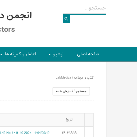
انجمن د
ctors
صفحه اصلی
آرشیو
اعضاء و کمیته ها
+
+
کتب و مجلات / LabMedica
تاریخ
.42 No.4 • 9 -10 2025 - 1404/09/19
۱۴۰۴/۰۹/۱۹