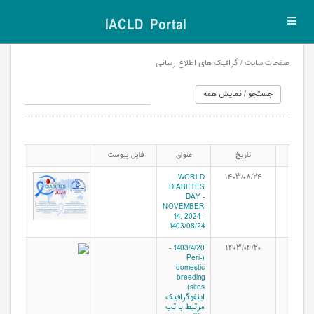
IACLD Portal
Toggl
navig
صفحات سایت / گرافیک های اطلاع رسانی
تاریخ
عنوان
فایل پیوست
WORLD
۱۴۰۳/۰۸/۲۴
DIABETES
DAY -
NOVEMBER
14, 2024 -
1403/08/24
1403/4/20 -
۱۴۰۳/۰۴/۲۰
(Peri-
domestic
breeding
sites)
اینفوگرافیک
مرتبط با تب