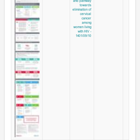
and pathway
towards
elimination of
cervical
cancer
among
women living
with HIV -
1401/09/10