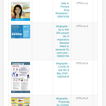
Unite to
۱۳۹۹/۱۰/۰۸
Prevent
Drug
Resistance -
1399/10/08
Infographic -
۱۳۹۹/۰۷/۰۶
Up to 650
000 people
die of
respiratory
diseases
linked to
seasonal flu
each year -
1399/07/06
Infographic -
۱۳۹۹/۰۴/۱۸
COVID-19
and HIV 8
May 2020 -
1399/04/18
Infographic -
۱۳۹۹/۰۴/۰۴
Preparing
for COVID-