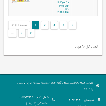
19 if you're
living with
HIV -
1399/04/04
صفحه 1 از 9.
1
2
3
4
5
…
تعداد کل ۹۰ مورد
تهران، خیابان فاطمی، میدان گلها، خیابان هشت بهشت، کوچه اردشیر،
پلاک 29
شماره تماس
88954222 -
کد پستی
1414734741
88970700 (21 98+)