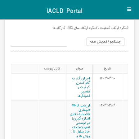
IACLD Portal
Toggl
navig
کنگره ارتقاء کیفیت / کنگره ارتقاء سال 1403 کارگاه ها
تاریخ
عنوان
فایل پیوست
۱۴۰۳/۰۳/۱۰
اجرای گام به
گام کنترل
کیفیت و
تفسیر
نمودارها
۱۴۰۳/۰۳/۰۹
ارزیابی MRD
(بیماری
باقیمانده قابل
اندازه گیری)
در لوسمی
لنفوبلاستیک
حاد سلول B :
روش ها و