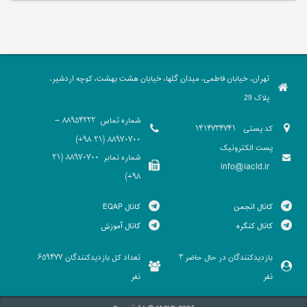
تهران، خیابان فاطمی، میدان گلها، خیابان هشت بهشت، کوچه اردشیر،
پلاک 29
شماره تماس
88954222 -
کد پستی
1414734741
88970700 (21 98+)
پست الکترونیک
شماره نمابر
88970700 (21
info@iacld.ir
98+)
کانال انجمن
کانال EQAP
کانال کنگره
کانال آموزش
بازدیدکنندگان در حال حاضر
تعداد کل بازدیدکنندگان
659477
3
نفر
نفر