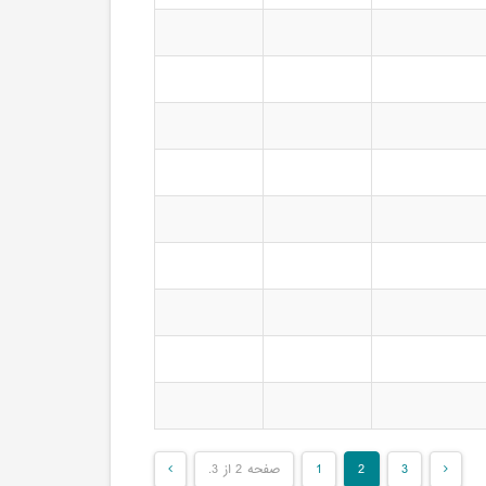
3
2
1
صفحه 2 از 3.