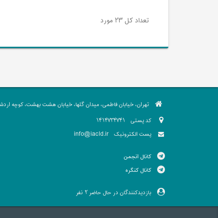
تعداد کل ۲۳ مورد
تهران، خیابان فاطمی، میدان گلها، خیابان هشت بهشت، کوچه اردشیر،
کد پستی
1414734741
info@iacld.ir
پست الکترونیک
کانال انجمن
کانال کنگره
بازدیدکنندگان در حال حاضر
نفر
2