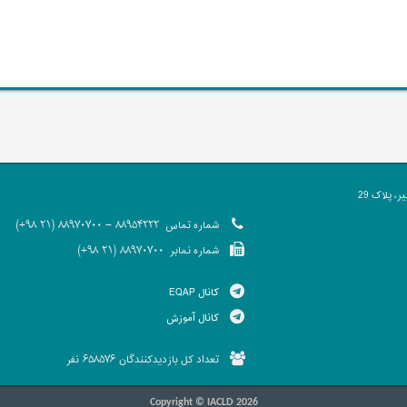
 پلاک 29
شماره تماس
88954222 - 88970700 (21 98+)
شماره نمابر
88970700 (21 98+)
کانال EQAP
کانال آموزش
تعداد کل بازدیدکنندگان
نفر
658576
Copyright © IACLD 2026