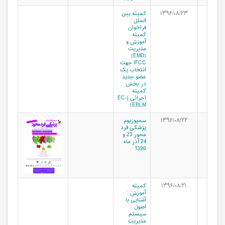
۱۳۹۶/۰۸/۲۳
کمیته بین
الملل :
فراخوان
کمیته
آموزش و
مدیریت
(EMD)
IFCC جهت
انتخاب یک
عضو جدید
در بخش
کمیته
اجرائی (EC-
EBLM)
۱۳۹۶/۰۸/۲۲
سمپوزیوم
پزشکی فرد
محور 23 و
24 آذر ماه
1396
۱۳۹۶/۰۸/۲۱
کمیته
آموزش :
آشنایی با
اصول
سیستم
مدیریت