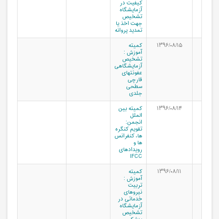
کیفیت در
آزمایشگاه
تشخیص
جهت اخذ یا
تمدید پروانه
۱۳۹۶/۰۸/۱۵
کمیته
آموزش :
تشخیص
آزمایشگاهی
عفونتهای
قارچی
سطحی
جلدی
۱۳۹۶/۰۸/۱۴
کمیته بین
الملل
انجمن:
تقویم کنگره
ها، کنفرانس
ها و
رویدادهای
IFCC
۱۳۹۶/۰۸/۱۱
کمیته
آموزش :
تربیت
نیروهای
خدماتی در
آزمایشگاه
تشخیص