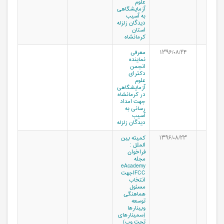
علوم
آزمایشگاهی
به آسیب
دیدگان زلزله
استان
کرمانشاه
۱۳۹۶/۰۸/۲۴
معرفی
نماینده
انجمن
دکترای
علوم
آزمایشگاهی
در کرمانشاه
جهت امداد
رسانی به
آسیب
دیدگان زلزله
۱۳۹۶/۰۸/۲۳
کمیته بین
الملل :
فراخوان
مجله
eAcademy
IFCCجهت
انتخاب
مسئول
هماهنگی
توسعه
وبینارها
(سمینارهای
تحت وب)