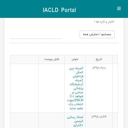
IACLD Portal
Toggl
navig
اخبار و تازه ها /
تاریخ
عنوان
فایل پیوست
۱۳۹۶/۰۹/۰۱
کمیته بین
الملل :
فراخوان
کمیته
آزمایشگاه
پزشکی
مبتنی بر
شواهد (C-
EBLM)جهت
انتخاب یک
عضو جدید
۱۳۹۶/۰۸/۲۴
امداد رسانی
انجمن
دکترای