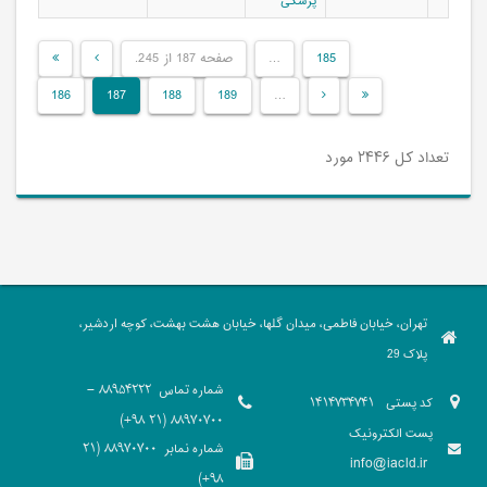
پزشکی
185
…
صفحه 187 از 245.
186
187
188
189
…
تعداد کل ۲۴۴۶ مورد
تهران، خیابان فاطمی، میدان گلها، خیابان هشت بهشت، کوچه اردشیر،
پلاک 29
شماره تماس
88954222 -
کد پستی
1414734741
88970700 (21 98+)
پست الکترونیک
شماره نمابر
88970700 (21
info@iacld.ir
98+)