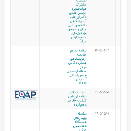
نشست
مشترک
هیأت‌مدیره
انجمن علمی
دکترای علوم
آزمایشگاهی
تشخیص طبی
ایران و انجمن
وزیکول‌های
خارج‌سلولی
ایران
۱۴۰۵/۰۵/۰۴
برنامه مداوم
مقایسه
آزمایشگاهی
همگروه گامی
نو در
استانداردسازی
و هم راستایی
آزمایش
HbA1c
۱۴۰۵/۰۵/۰۱
اطلاعیه دفتر
برنامه ارزیابی
کیفیت خارجی
و هم‌گروه
۱۴۰۵/۰۵/۰۱
سلسله
وبینارهای
هشتگانه
هفدهمین
کنگره