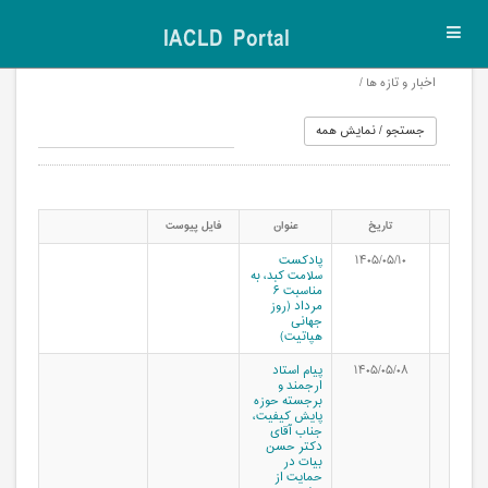
IACLD Portal
Toggl
navig
اخبار و تازه ها /
تاریخ
عنوان
فایل پیوست
۱۴۰۵/۰۵/۱۰
پادکست
سلامت کبد، به
مناسبت ۶
مرداد (روز
جهانی
هپاتیت)
۱۴۰۵/۰۵/۰۸
پیام استاد
ارجمند و
برجسته حوزه
پایش کیفیت،
جناب آقای
دکتر حسن
بیات در
حمایت از