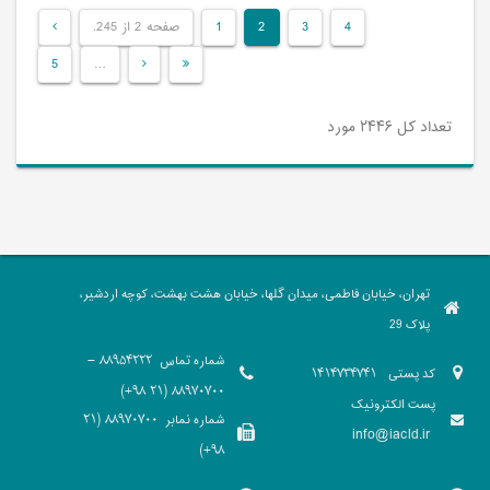
4
3
2
1
صفحه 2 از 245.
5
…
تعداد کل ۲۴۴۶ مورد
تهران، خیابان فاطمی، میدان گلها، خیابان هشت بهشت، کوچه اردشیر،
پلاک 29
شماره تماس
88954222 -
کد پستی
1414734741
88970700 (21 98+)
پست الکترونیک
شماره نمابر
88970700 (21
info@iacld.ir
98+)