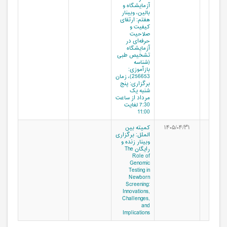
آزمایشگاه و
بالین، وبینار
هفتم: ارتقای
کیفیت و
صلاحیت
حرفه‌ای در
آزمایشگاه
تشخیص طبی
(شناسه
بازآموزی:
256653)، زمان
برگزاری: پنج
شنبه یک
مرداد از ساعت
7:30 لغایت
11:00
۱۴۰۵/۰۴/۳۱
کمیته بین
الملل: برگزاری
وبینار زنده و
رایگان The
Role of
Genomic
Testing in
Newborn
Screening:
Innovations,
Challenges,
and
Implications