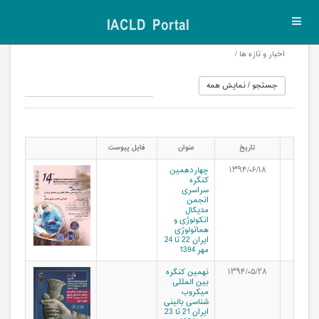
IACLD Portal
Toggl
navig
اخبار و تازه ها /
تاریخ
عنوان
فایل پیوست
۱۳۹۴/۰۶/۱۸
چهاردهمین
کنگره
سراسری
انجمن
مدیکال
انکولوژی و
هماتولوژی
ایران 22 تا 24
مهر 1394
۱۳۹۴/۰۵/۲۸
نهمین کنگره
بین المللی
میکروب
شناسی بالینی
ایران 21 تا 23