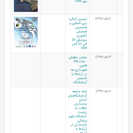
مهر 1394
۱۳۹۴/۰۵/۱۷
دومین کنگره
بین المللی و
ششمین
همايش
کشوری
بروسلوز 20
الی 22 آبان
1394
۱۳۹۴/۰۵/۱۳
بخش حقوقی
- ماده 100
قانون
شهرداری ها
در ارتباط با
تاسیس
آزمایشگاه
۱۳۹۴/۰۵/۰۶
نامه جامعه
آزمایشگاهیان
استان
مازنداران
خطاب به
ریاست
دانشگاه علوم
پزشکی
مازنداران در
ارتباط با