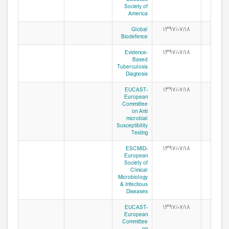
Society of
America
Global
۱۳۹۷/۰۷/۱۸
Biodefence
Evidence-
۱۳۹۷/۰۷/۱۸
Based
Tuberculosis
Diagnosis
EUCAST-
۱۳۹۷/۰۷/۱۸
European
Committee
on Anti
microbial
Susceptibility
Testing
ESCMID-
۱۳۹۷/۰۷/۱۸
European
Society of
Clinical
Microbiology
& Infectious
Diseases
EUCAST-
۱۳۹۷/۰۷/۱۸
European
Committee