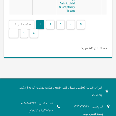
on
Antimicrobial
Susceptibility
Testing
صفحه 1 از 11.
1
2
3
4
5
…
تعداد کل ۱۰۶ مورد
تهران، خیابان فاطمی، میدان گلها، خیابان هشت بهشت، کوچه اردشیر،
پلاک 29
شماره تماس
88954222 -
کد پستی
1414734741
88970700 (21 98+)
پست الکترونیک