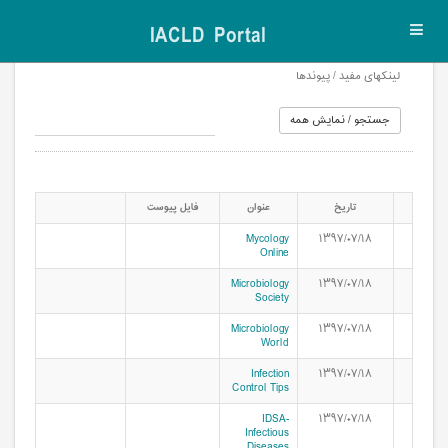
IACLD Portal
Toggl
navig
لینکهای مفید / پیوندها
تاریخ
عنوان
فایل پیوست
Mycology
۱۳۹۷/۰۷/۱۸
Online
Microbiology
۱۳۹۷/۰۷/۱۸
Society
Microbiology
۱۳۹۷/۰۷/۱۸
World
Infection
۱۳۹۷/۰۷/۱۸
Control Tips
IDSA-
۱۳۹۷/۰۷/۱۸
Infectious
Diseases