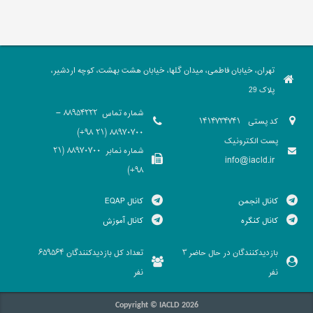
تهران، خیابان فاطمی، میدان گلها، خیابان هشت بهشت، کوچه اردشیر،
پلاک 29
شماره تماس
88954222 -
کد پستی
1414734741
88970700 (21 98+)
پست الکترونیک
شماره نمابر
88970700 (21
info@iacld.ir
98+)
کانال انجمن
کانال EQAP
کانال کنگره
کانال آموزش
بازدیدکنندگان در حال حاضر
تعداد کل بازدیدکنندگان
659564
3
نفر
نفر
Copyright © IACLD 2026