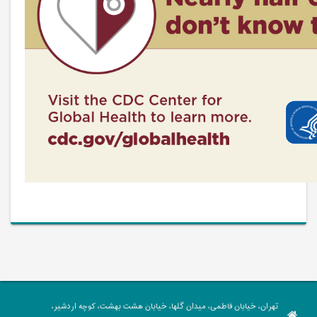
تهران، خیابان فاطمی، میدان گلها، خیابان هشت بهشت، کوچه اردشیر،