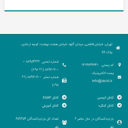
تهران، خیابان فاطمی، میدان گلها، خیابان هشت بهشت، کوچه اردشیر،
پلاک 29
شماره تماس
88954222 -
کد پستی
1414734741
88970700 (21 98+)
پست الکترونیک
شماره نمابر
88970700 (21
info@iacld.ir
98+)
کانال انجمن
کانال EQAP
کانال کنگره
کانال آموزش
بازدیدکنندگان در حال حاضر
تعداد کل بازدیدکنندگان
659354
2
نفر
نفر