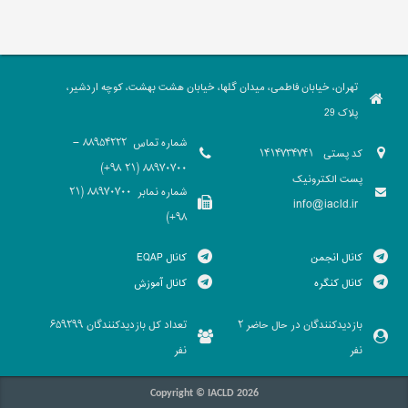
تهران، خیابان فاطمی، میدان گلها، خیابان هشت بهشت، کوچه اردشیر،
پلاک 29
شماره تماس
88954222 -
کد پستی
1414734741
88970700 (21 98+)
پست الکترونیک
شماره نمابر
88970700 (21
info@iacld.ir
98+)
کانال انجمن
کانال EQAP
کانال کنگره
کانال آموزش
بازدیدکنندگان در حال حاضر
تعداد کل بازدیدکنندگان
659299
2
نفر
نفر
Copyright © IACLD 2026