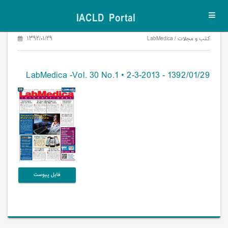
IACLD Portal
Toggl
navig
کتب و مجلات / LabMedica
۱۳۹۲/۰۱/۲۹
LabMedica -Vol. 30 No.1 • 2-3-2013 - 1392/01/29
فایل پیوست