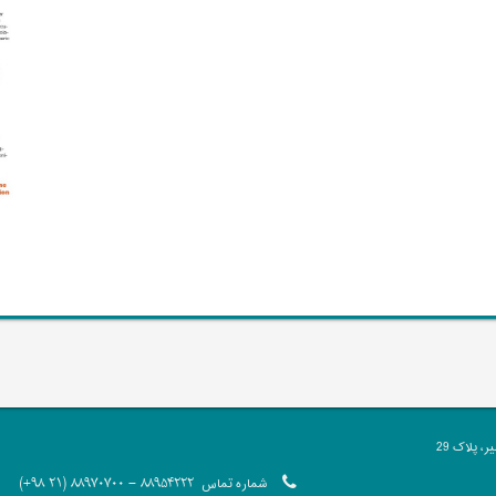
 پلاک 29
شماره تماس
88954222 - 88970700 (21 98+)