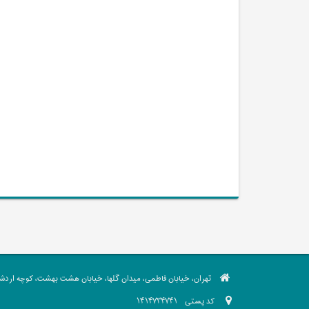
تهران، خیابان فاطمی، میدان گلها، خیابان هشت بهشت، کوچه اردشیر،
کد پستی
1414734741