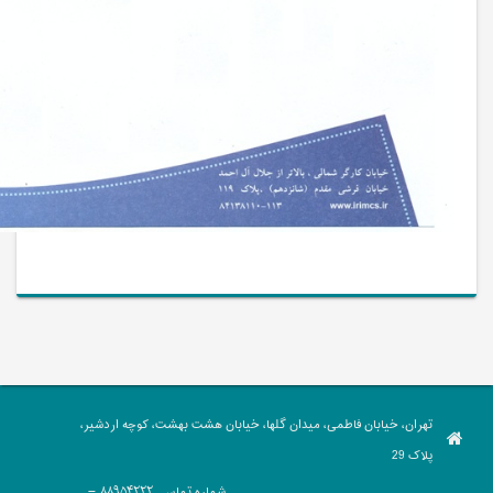
تهران، خیابان فاطمی، میدان گلها، خیابان هشت بهشت، کوچه اردشیر،
پلاک 29
شماره تماس
88954222 -