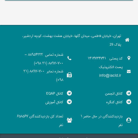
تهران، خیابان فاطمی، میدان گلها، خیابان هشت بهشت، کوچه اردشیر،
پلاک 29
شماره تماس
88954222 -
کد پستی
1414734741
88970700 (21 98+)
پست الکترونیک
شماره نمابر
88970700 (21
info@iacld.ir
98+)
کانال انجمن
کانال EQAP
کانال کنگره
کانال آموزش
بازدیدکنندگان در حال حاضر
تعداد کل بازدیدکنندگان
658567
1
نفر
نفر