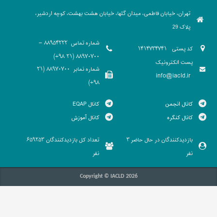
تهران، خیابان فاطمی، میدان گلها، خیابان هشت بهشت، کوچه اردشیر،
پلاک 29
شماره تماس
88954222 -
کد پستی
1414734741
88970700 (21 98+)
پست الکترونیک
شماره نمابر
88970700 (21
info@iacld.ir
98+)
کانال انجمن
کانال EQAP
کانال کنگره
کانال آموزش
بازدیدکنندگان در حال حاضر
تعداد کل بازدیدکنندگان
659253
3
نفر
نفر
Copyright © IACLD 2026