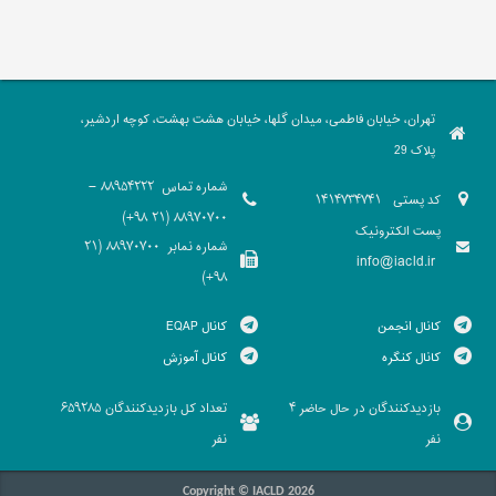
تهران، خیابان فاطمی، میدان گلها، خیابان هشت بهشت، کوچه اردشیر،
پلاک 29
شماره تماس
88954222 -
کد پستی
1414734741
88970700 (21 98+)
پست الکترونیک
شماره نمابر
88970700 (21
info@iacld.ir
98+)
کانال انجمن
کانال EQAP
کانال کنگره
کانال آموزش
بازدیدکنندگان در حال حاضر
تعداد کل بازدیدکنندگان
659285
4
نفر
نفر
Copyright © IACLD 2026