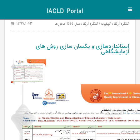
IACLD Portal
Toggl
navig
۱۳۹۷/۱۰/۰۳
کنگره ارتقاء کیفیت / کنگره ارتقاء سال 1396 محورها
استانداردسازی و یکسان سازی روش های
آزمایشگاهی