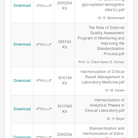
2000254
glycosylated hemoglobin
Download
۱۳۹۷/۱۰/۰۳
Kb
(hba1c).pdf
Dr. R. Mohammadi
The Role of External
Quality Assessment
Program in Monitoring and
295743
Improving the
Download
۱۳۹۷/۱۰/۰۳
Kb
Standardization
Process.pdf
Prof. G. Cheol Kwon (S. Korea)
Harmonization of Critical
Result Management in
1910148
Download
۱۳۹۷/۱۰/۰۳
Laboratory Medicine.pdf
Kb
Dr. M. Vanaki
Harmonization of
Analytical Phases in
3017560
Download
۱۳۹۷/۱۰/۰۳
Clinical Laboratory.pdf
Kb
Dr. H. Bayat
Standardization and
Harmonization of Extra-
2000254
Download
۱۳۹۷/۱۰/۰۳