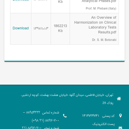
Analytical Phases.pdf
Kb
Prof. M. Plebani (Italy)
An Overview of
Harmonization on Clinical
1862213
Laboratory Tests
Download
۱۳۹۷/۱۰/۰۳
Kb
Results.pdf
Dr. S. M. Botorabi
تهران، خیابان فاطمی، میدان گلها، خیابان هشت بهشت، کوچه اردشیر،
پلاک 29
شماره تماس
88954222 -
کد پستی
1414734741
88970700 (21 98+)
پست الکترونیک
شماره نمابر
88970700 (21