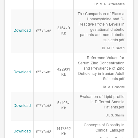
Dr. M. R. Afzalzadeh
The Comparison of Plasma
Homocysteine and C-
Reactive Protein Levels in
315479
gestational diabetic
Download
۱۳۹۷/۱۰/۱۶
Kb
patients and non-diabetic
subjects.pdf
Dr. M .R .Safari
Reference Values for
Serum Zinc Concentration
and Prevalence of Zinc
422931
Download
۱۳۹۷/۱۰/۱۶
Deficiency in Iranian Adult
Kb
Subjects.pdf
Dr. A. Ghasemi
Evaluation of Lipid profile
in Different Anemic
571067
Download
۱۳۹۷/۱۰/۱۶
Patients.pdf
Kb
Dr. S. Shams
Concepts of Biosafty in
1417362
Clinical Labs.pdf
Download
۱۳۹۷/۱۰/۱۶
Kb