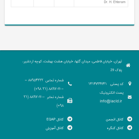
Dr. H. Ehteram
تهران، خیابان فاطمی، میدان گلها، خیابان هشت بهشت، کوچه اردشیر،
پلاک 29
شماره تماس
88954222 -
کد پستی
1414734741
88970700 (21 98+)
پست الکترونیک
شماره نمابر
88970700 (21
info@iacld.ir
98+)
کانال انجمن
کانال EQAP
کانال کنگره
کانال آموزش