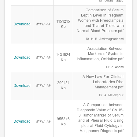
Mr. Owais Yaqub
Comparison of Serum
Leptin Level in Pregnant
Women with Preeclampsia
1151215
Download
۱۳۹۷/۱۰/۱۶
and That of Those with
Kb
Normal Blood Pressure.pdf
Dr. H. R. Amirmoghaddami
Association Between
Markers of Systemic
1431524
Download
۱۳۹۷/۱۰/۱۶
Inflammation, Oxidative.pdf
Kb
Dr. Z. Asemi
A New Law For Clinical
Laboratories Risk
290131
Download
۱۳۹۷/۱۰/۱۶
Management.pdf
Kb
Dr. A. Malekpour
A Comparison between
Diagnostic Value of CA 15-
3 Tumor Marker of Serum
955376
and of Pleural Fluid Using
Download
۱۳۹۷/۱۰/۱۶
Kb
pleural Fluid Cytology in
Malignancy Diagnosis.pdf