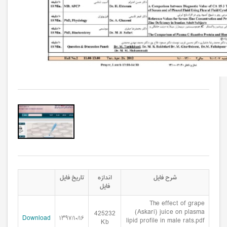
 های علوم آزمایشگاهی 3 (بیوشیمی، سرولوژی و ایمونولوژی
شرح فایل
اندازه
تاریخ فایل
فایل
The effect of grape
(Askari) juice on plasma
425232
Download
۱۳۹۷/۱۰/۱۶
lipid profile in male rats.pdf
Kb