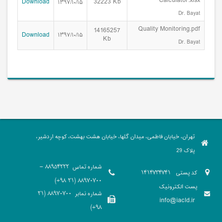
Calculator.xlsx
Download
32223 Kb
۱۳۹۷/۱۰/۱۵
Dr. Bayat
Quality Monitoring.pdf
14165257
Download
۱۳۹۷/۱۰/۱۵
Kb
Dr. Bayat
تهران، خیابان فاطمی، میدان گلها، خیابان هشت بهشت، کوچه اردشیر،
پلاک 29
شماره تماس
88954222 -
کد پستی
1414734741
88970700 (21 98+)
پست الکترونیک
شماره نمابر
88970700 (21
info@iacld.ir
98+)