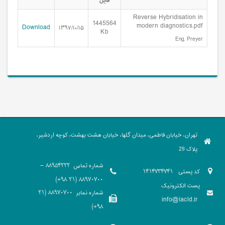
فایل
Reverse Hybridisation in
1445564
modern diagnostics.pdf
Download
۱۳۹۷/۱۰/۱۵
Kb
Eng. Preyer
تهران، خیابان فاطمی، میدان گلها، خیابان هشت بهشت، کوچه اردشیر،
پلاک 29
شماره تماس
88954222 -
کد پستی
1414734741
88970700 (21 98+)
پست الکترونیک
شماره نمابر
88970700 (21
info@iacld.ir
98+)