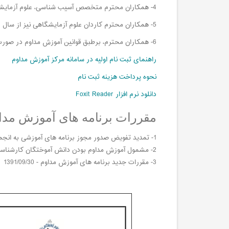
4- همکاران محترم متخصص آسیب شناسی، علوم آزمایشگاهی، PhD، کارشناس ارشد و کارشناس کلیه رشته های مشمول می توانند در این برنامه ها ثبت نام نمایند .
5- همکاران محترم کاردان علوم آزمایشگاهی نیز از سال 1391 می توانند در این برنامه شرکت نموده و امتیاز کسب نمایند.
6- همکاران محترم، برطبق قوانین آموزش مداوم در صورت شرکت در برنامه هایی که کد یکسان دارند (تکراری در طی یکسال)، امتیاز مدون برنامه دوم برای شما محسوب نخواهد شد.
راهنمای ثبت نام اولیه در سامانه مرکز آموزش مداوم
نحوه پرداخت هزینه ثبت نام
دانلود نرم افزار Foxit Reader
مقررات برنامه های آموزش مدا
1- تمدید تفویض صدور مجوز برنامه های آموزشی به انجمن تا پایان 1391 - 1391/08/15
2- مشمول آموزش مداوم بودن دانش آموختگان کارشناسی و کارشناسی ارشد علوم آزمایشگاهی و دکترای تک رشته ای - 1390/02/02
3- مقررات جدید برنامه های آموزش مداوم - 1391/09/30