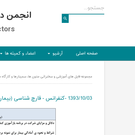
انجمن د
ctors
صفحه اصلی
آرشیو
اعضاء و کمیته ها
+
+
مجموعه فایل های آموزشی و سخنرانی مدون ها، سمینارها و کارگاه ها /
1393/10/03 -کنفرانس - قارچ شناسی (بیماری های قارچی سطحی 2)