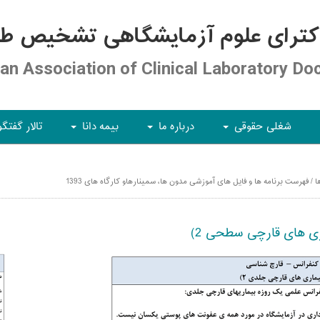
کترای علوم آزمایشگاهی تشخیص طبی
ian Association of Clinical Laboratory Do
شغلی حقوقی
درباره ما
بیمه دانا
تالار گفتگو
+
+
+
 فهرست برنامه ها و فایل های آموزشی مدون ها، سمینارهاو کارگاه های 1393