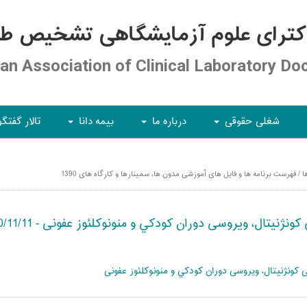
کترای علوم آزمایشگاهی تشخیص طبی
ian Association of Clinical Laboratory Do
شغلی حقوقی
درباره ما
بیمه دانا
تالار گفتگو
+
+
+
 فهرست برنامه ها و فایل های آموزشی مدون ها، سمینارها و کارگاه های 1390
ال، ویروسی دوران كودكي و منونوكلئوز عفونی - 1390/11/11
ونژنيتال، ویروسی دوران كودكي و منونوكلئوز عفونی