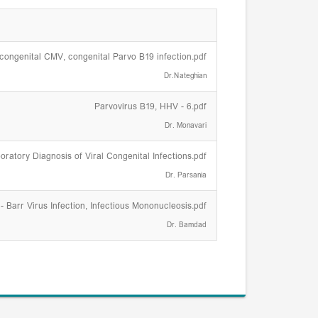
ongenital CMV, congenital Parvo B19 infection.pdf
Dr.Nateghian
Parvovirus B19, HHV - 6.pdf
Dr. Monavari
oratory Diagnosis of Viral Congenital Infections.pdf
Dr. Parsania
- Barr Virus Infection, Infectious Mononucleosis.pdf
Dr. Bamdad