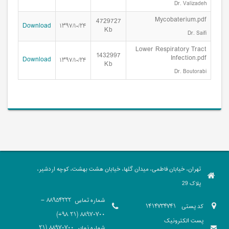
Dr. Valizadeh
Mycobaterium.pdf
4729727
Download
۱۳۹۷/۱۰/۲۴
Kb
Dr. Saifi
Lower Respiratory Tract
1432997
Infection.pdf
Download
۱۳۹۷/۱۰/۲۴
Kb
Dr. Boutorabi
تهران، خیابان فاطمی، میدان گلها، خیابان هشت بهشت، کوچه اردشیر،
پلاک 29
شماره تماس
88954222 -
کد پستی
1414734741
88970700 (21 98+)
پست الکترونیک
شماره نمابر
88970700 (21