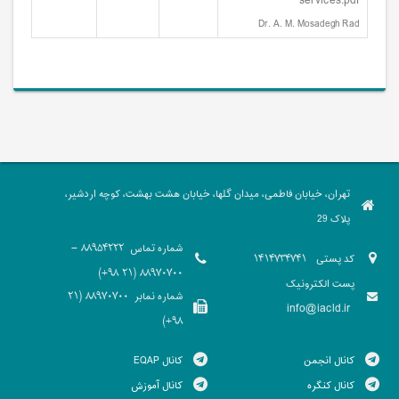
services.pdf
Dr. A. M. Mosadegh Rad
تهران، خیابان فاطمی، میدان گلها، خیابان هشت بهشت، کوچه اردشیر،
پلاک 29
شماره تماس
88954222 -
کد پستی
1414734741
88970700 (21 98+)
پست الکترونیک
شماره نمابر
88970700 (21
info@iacld.ir
98+)
کانال انجمن
کانال EQAP
کانال کنگره
کانال آموزش