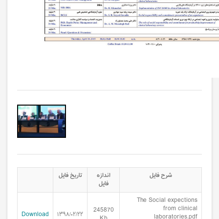
آزمایشگاه بالینی: مسئولیت پذیری و تعهد اجتماعی
شرح فایل
اندازه
تاریخ فایل
فایل
The Social expections
from clinical
245870
Download
۱۳۹۸/۰۲/۲۲
laboratories.pdf
Kb