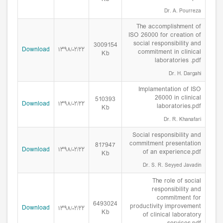
Dr. A. Pourreza
The accomplishment of
ISO 26000 for creation of
social responsibility and
3009154
Download
۱۳۹۸/۰۲/۲۲
commitment in clinical
Kb
laboratories .pdf
Dr. H. Dargahi
Implamentation of ISO
26000 in clinical
510393
Download
۱۳۹۸/۰۲/۲۲
laboratories.pdf
Kb
Dr. R. Khanafari
Social responsibility and
commitment presentation
817947
Download
۱۳۹۸/۰۲/۲۲
of an experience.pdf
Kb
Dr. S. R. Seyyed Javadin
The role of social
responsibility and
commitment for
6493024
productivity improvement
Download
۱۳۹۸/۰۲/۲۲
Kb
of clinical laboratory