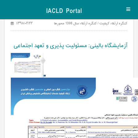
IACLD Portal
Toggl
navig
۱۳۹۸/۰۲/۲۲
کنگره ارتقاء کیفیت / کنگره ارتقاء سال 1398 محورها
آزمایشگاه بالینی: مسئولیت پذیری و تعهد اجتماعی