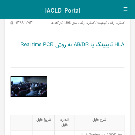
IACLD Portal
Toggl
navig
کنگره ارتقاء کیفیت / کنگره ارتقاء سال 1398 کارگاه ها
۱۳۹۸/۰۳/۱۳
HLA تایپینگ یا AB/DR به روش Real time PCR
HLA تایپینگ یا AB/DR به روش Real time PCR
شرح فایل
اندازه
تاریخ فایل
فایل