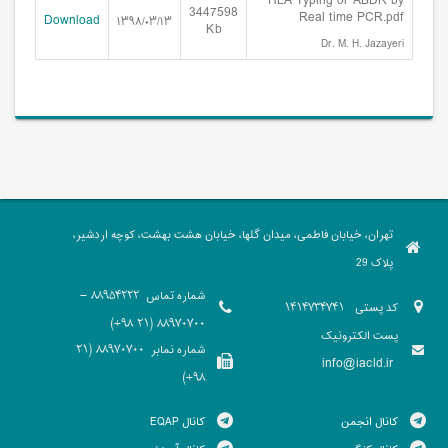
HLA Typing or ABDR by
3447598
Real time PCR.pdf
Download
۱۳۹۸/۰۳/۱۳
Kb
Dr. M. H. Jazayeri
تهران، خیابان فاطمی، میدان گلها، خیابان هشت بهشت، کوچه اردشیر،
پلاک 29
شماره تماس
88954222 -
کد پستی
1414734741
88970700 (21 98+)
پست الکترونیک
شماره نمابر
88970700 (21
info@iacld.ir
98+)
کانال انجمن
کانال EQAP