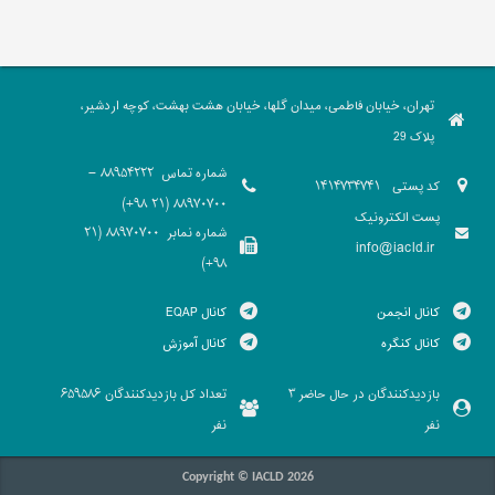
تهران، خیابان فاطمی، میدان گلها، خیابان هشت بهشت، کوچه اردشیر،
پلاک 29
شماره تماس
88954222 -
کد پستی
1414734741
88970700 (21 98+)
پست الکترونیک
شماره نمابر
88970700 (21
info@iacld.ir
98+)
کانال انجمن
کانال EQAP
کانال کنگره
کانال آموزش
بازدیدکنندگان در حال حاضر
تعداد کل بازدیدکنندگان
659586
3
نفر
نفر
Copyright © IACLD 2026