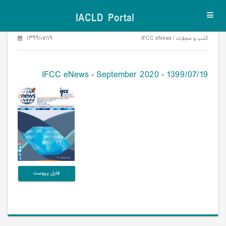
IACLD Portal
Toggl
navig
کتب و مجلات / IFCC eNews
۱۳۹۹/۰۷/۱۹
IFCC eNews - September 2020 - 1399/07/19
فایل پیوست