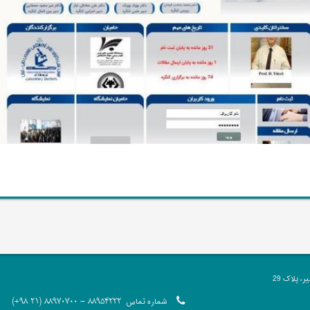
 پلاک 29
شماره تماس
88954222 - 88970700 (21 98+)