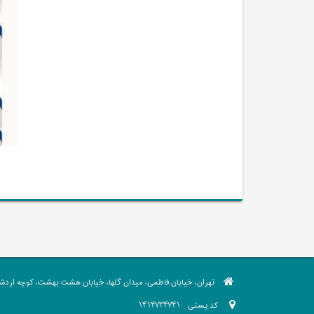
تهران، خیابان فاطمی، میدان گلها، خیابان هشت بهشت، کوچه اردشیر،
کد پستی
1414734741