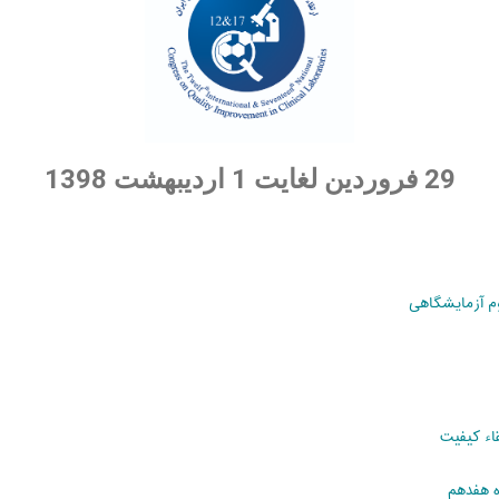
29 فروردین لغایت 1 اردیبهشت 1398
م آزمایشگاهی
اء کیفیت
ه هفدهم