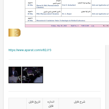
https://www.aparat.com/v/82J73
فناوری های Omics در آزمایشگاه تشخیص پزشکی
فناوری های Omics در آزمایشگاه تشخیص پزشکی
شرح فایل
اندازه
تاریخ فایل
فایل