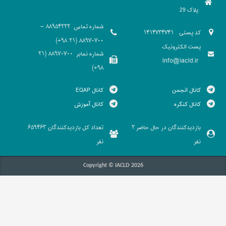
پلاک 29
شماره تماس
88954222 -
کد پستی
1414734741
88970700 (21 98+)
پست الکترونیک
شماره نمابر
88970700 (21
info@iacld.ir
98+)
کانال انجمن
کانال EQAP
کانال کنگره
کانال آموزش
بازدیدکنندگان در حال حاضر
تعداد کل بازدیدکنندگان
659463
2
نفر
نفر
Copyright © IACLD 2026