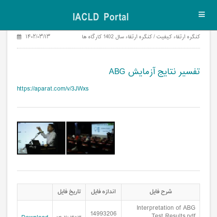
IACLD Portal
Toggl
navig
کنگره ارتقاء کیفیت / کنگره ارتقاء سال 1402 کارگاه ها
۱۴۰۲/۰۳/۱۳
تفسیر نتايج آزمايش ABG
https://aparat.com/v/3JWxs
تفسیر نتايج آزمايش ABG - 1
تفسیر نتايج آزمايش ABG - 2
شرح فایل
اندازه فایل
تاریخ فایل
Interpretation of ABG
14993206
Test Results.pdf