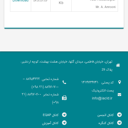
Download
۱۴۰۲/۰۳/۱۳
Kb
Mr. A. Amrooni
تهران، خیابان فاطمی، میدان گلها، خیابان هشت بهشت، کوچه اردشیر،
پلاک 29
شماره تماس
88954222 -
کد پستی
1414734741
88970700 (21 98+)
پست الکترونیک
شماره نمابر
88970700 (21
info@iacld.ir
98+)
کانال انجمن
کانال EQAP
کانال کنگره
کانال آموزش