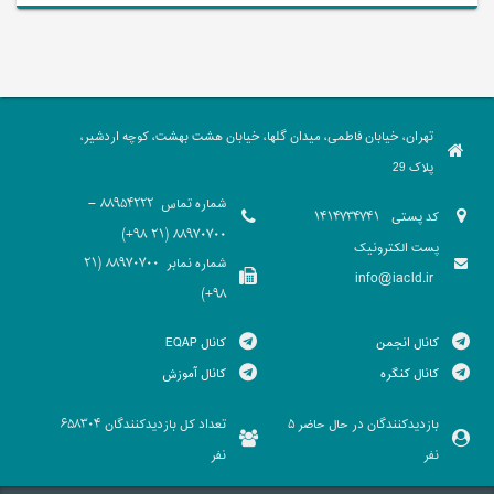
تهران، خیابان فاطمی، میدان گلها، خیابان هشت بهشت، کوچه اردشیر،
پلاک 29
شماره تماس
88954222 -
کد پستی
1414734741
88970700 (21 98+)
پست الکترونیک
شماره نمابر
88970700 (21
info@iacld.ir
98+)
کانال انجمن
کانال EQAP
کانال کنگره
کانال آموزش
بازدیدکنندگان در حال حاضر
تعداد کل بازدیدکنندگان
658304
5
نفر
نفر