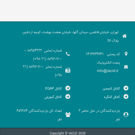
تهران، خیابان فاطمی، میدان گلها، خیابان هشت بهشت، کوچه اردشیر،
پلاک 29
شماره تماس
88954222 -
کد پستی
1414734741
88970700 (21 98+)
پست الکترونیک
شماره نمابر
88970700 (21
info@iacld.ir
98+)
کانال انجمن
کانال EQAP
کانال کنگره
کانال آموزش
بازدیدکنندگان در حال حاضر
تعداد کل بازدیدکنندگان
659284
3
نفر
نفر
Copyright © IACLD 2026