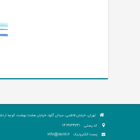
تهران، خیابان فاطمی، میدان گلها، خیابان هشت بهشت، کوچه اردشیر،
کد پستی
1414734741
info@iacld.ir
پست الکترونیک