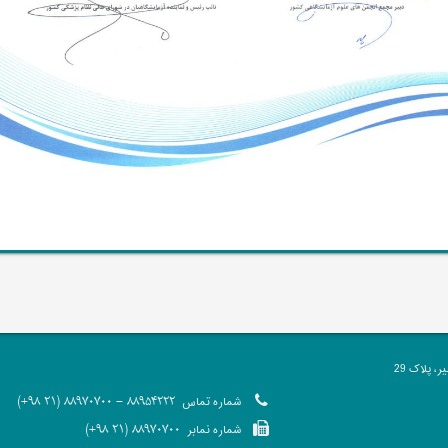
 پلاک 29
شماره تماس
88954222 - 88970700 (21 98+)
شماره نمابر
88970700 (21 98+)