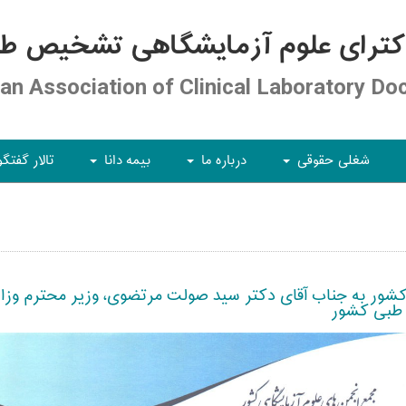
کترای علوم آزمایشگاهی تشخیص طبی
ian Association of Clinical Laboratory Do
شغلی حقوقی
درباره ما
بیمه دانا
تالار گفتگو
+
+
+
ور به جناب آقای دکتر سید صولت مرتضوی، وزير محترم وزارت ت
 طبی کشور