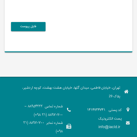
فایل پیوست
تهران، خیابان فاطمی، میدان گلها، خیابان هشت بهشت، کوچه اردشیر،
پلاک 29
شماره تماس
88954222 -
کد پستی
1414734741
88970700 (21 98+)
پست الکترونیک
شماره نمابر
88970700 (21
info@iacld.ir
98+)