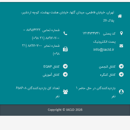
تهران، خیابان فاطمی، میدان گلها، خیابان هشت بهشت، کوچه اردشیر،
پلاک 29
شماره تماس
88954222 -
کد پستی
1414734741
88970700 (21 98+)
پست الکترونیک
شماره نمابر
88970700 (21
info@iacld.ir
98+)
کانال انجمن
کانال EQAP
کانال کنگره
کانال آموزش
بازدیدکنندگان در حال حاضر
تعداد کل بازدیدکنندگان
658608
1
نفر
نفر
Copyright © IACLD 2026