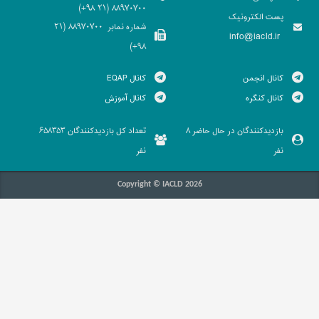
88970700 (21 98+)
پست الکترونیک
شماره نمابر
88970700 (21
info@iacld.ir
98+)
کانال انجمن
کانال EQAP
کانال کنگره
کانال آموزش
بازدیدکنندگان در حال حاضر
تعداد کل بازدیدکنندگان
658353
8
نفر
نفر
Copyright © IACLD 2026