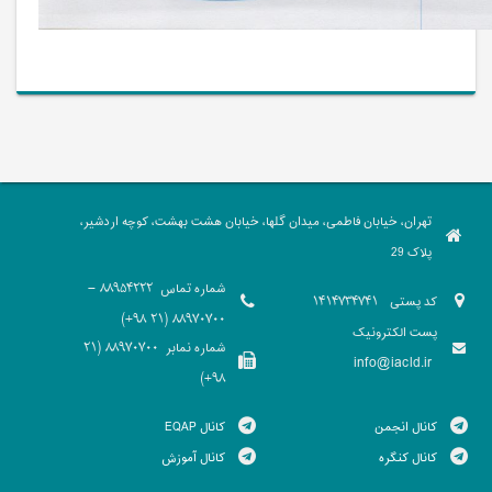
تهران، خیابان فاطمی، میدان گلها، خیابان هشت بهشت، کوچه اردشیر،
پلاک 29
شماره تماس
88954222 -
کد پستی
1414734741
88970700 (21 98+)
پست الکترونیک
شماره نمابر
88970700 (21
info@iacld.ir
98+)
کانال انجمن
کانال EQAP
کانال کنگره
کانال آموزش