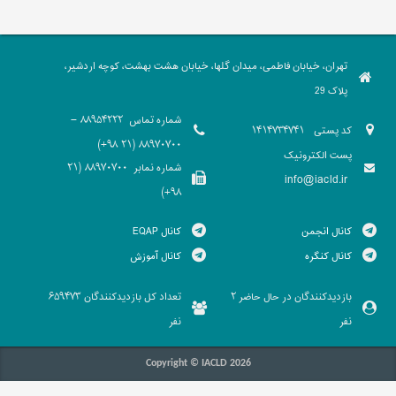
تهران، خیابان فاطمی، میدان گلها، خیابان هشت بهشت، کوچه اردشیر،
پلاک 29
شماره تماس
88954222 -
کد پستی
1414734741
88970700 (21 98+)
پست الکترونیک
شماره نمابر
88970700 (21
info@iacld.ir
98+)
کانال انجمن
کانال EQAP
کانال کنگره
کانال آموزش
بازدیدکنندگان در حال حاضر
تعداد کل بازدیدکنندگان
659473
2
نفر
نفر
Copyright © IACLD 2026