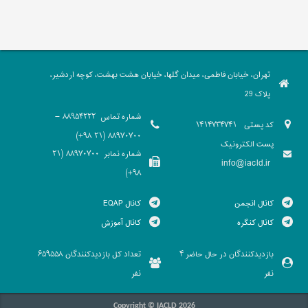
تهران، خیابان فاطمی، میدان گلها، خیابان هشت بهشت، کوچه اردشیر،
پلاک 29
شماره تماس
88954222 -
کد پستی
1414734741
88970700 (21 98+)
پست الکترونیک
شماره نمابر
88970700 (21
info@iacld.ir
98+)
کانال انجمن
کانال EQAP
کانال کنگره
کانال آموزش
بازدیدکنندگان در حال حاضر
تعداد کل بازدیدکنندگان
659558
4
نفر
نفر
Copyright © IACLD 2026