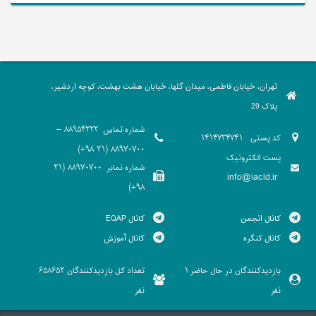
تهران، خیابان فاطمی، میدان گلها، خیابان هشت بهشت، کوچه اردشیر،
پلاک 29
شماره تماس
88954222 -
کد پستی
1414734741
88970700 (21 98+)
پست الکترونیک
شماره نمابر
88970700 (21
info@iacld.ir
98+)
کانال انجمن
کانال EQAP
کانال کنگره
کانال آموزش
بازدیدکنندگان در حال حاضر
تعداد کل بازدیدکنندگان
658652
1
نفر
نفر