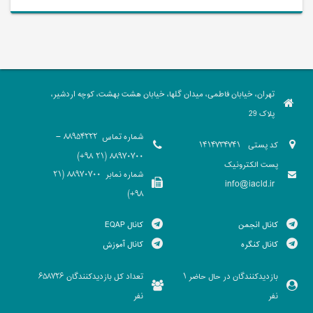
تهران، خیابان فاطمی، میدان گلها، خیابان هشت بهشت، کوچه اردشیر،
پلاک 29
شماره تماس
88954222 -
کد پستی
1414734741
88970700 (21 98+)
پست الکترونیک
شماره نمابر
88970700 (21
info@iacld.ir
98+)
کانال انجمن
کانال EQAP
کانال کنگره
کانال آموزش
بازدیدکنندگان در حال حاضر
تعداد کل بازدیدکنندگان
658726
1
نفر
نفر