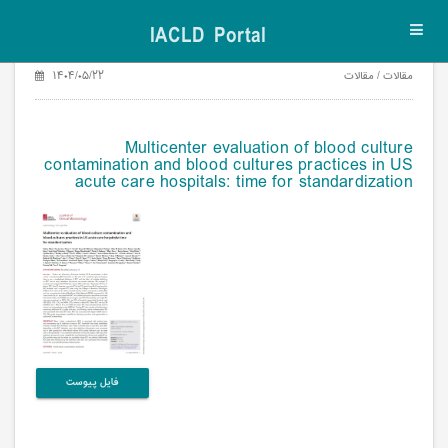
IACLD Portal
Toggl
navig
مقالات / مقالات
۱۴۰۴/۰۵/۲۲
Multicenter evaluation of blood culture
contamination and blood cultures practices in US
acute care hospitals: time for standardization
فایل پیوست