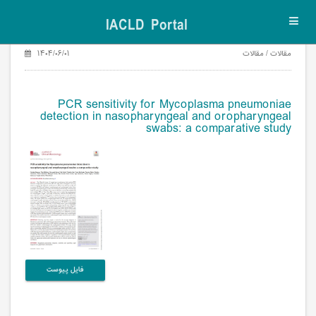
IACLD Portal
Toggl
navig
مقالات / مقالات
۱۴۰۴/۰۶/۰۱
PCR sensitivity for Mycoplasma pneumoniae
detection in nasopharyngeal and oropharyngeal
swabs: a comparative study
فایل پیوست