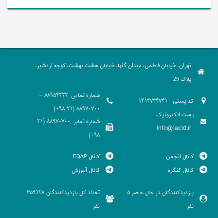
تهران، خیابان فاطمی، میدان گلها، خیابان هشت بهشت، کوچه اردشیر،
پلاک 29
شماره تماس
88954222 -
کد پستی
1414734741
88970700 (21 98+)
پست الکترونیک
شماره نمابر
88970700 (21
info@iacld.ir
98+)
کانال انجمن
کانال EQAP
کانال کنگره
کانال آموزش
بازدیدکنندگان در حال حاضر
تعداد کل بازدیدکنندگان
659128
5
نفر
نفر