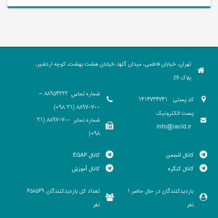
تهران، خیابان فاطمی، میدان گلها، خیابان هشت بهشت، کوچه اردشیر،
پلاک 29
شماره تماس
88954222 -
کد پستی
1414734741
88970700 (21 98+)
پست الکترونیک
شماره نمابر
88970700 (21
info@iacld.ir
98+)
کانال انجمن
کانال EQAP
کانال کنگره
کانال آموزش
بازدیدکنندگان در حال حاضر
تعداد کل بازدیدکنندگان
658569
1
نفر
نفر