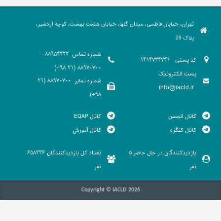
تهران، خیابان فاطمی، میدان گلها، خیابان هشت بهشت، کوچه اردشیر،
پلاک 29
شماره تماس
88954222 -
کد پستی
1414734741
88970700 (21 98+)
پست الکترونیک
شماره نمابر
88970700 (21
info@iacld.ir
98+)
کانال انجمن
کانال EQAP
کانال کنگره
کانال آموزش
بازدیدکنندگان در حال حاضر
تعداد کل بازدیدکنندگان
658336
5
نفر
نفر
Copyright © IACLD 2026