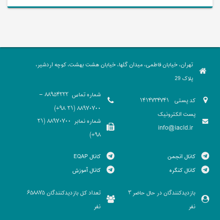
تهران، خیابان فاطمی، میدان گلها، خیابان هشت بهشت، کوچه اردشیر،
پلاک 29
شماره تماس
88954222 -
کد پستی
1414734741
88970700 (21 98+)
پست الکترونیک
شماره نمابر
88970700 (21
info@iacld.ir
98+)
کانال انجمن
کانال EQAP
کانال کنگره
کانال آموزش
بازدیدکنندگان در حال حاضر
تعداد کل بازدیدکنندگان
658875
3
نفر
نفر