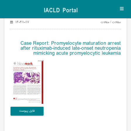
IACLD Portal
Toggl
navig
مقالات / مقالات
۱۴۰۴/۱۰/۱۷
Case Report: Promyelocyte maturation arrest
after rituximab-induced late-onset neutropenia
mimicking acute promyelocytic leukemia
فایل پیوست