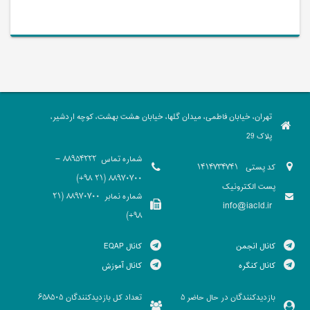
تهران، خیابان فاطمی، میدان گلها، خیابان هشت بهشت، کوچه اردشیر،
پلاک 29
شماره تماس
88954222 -
کد پستی
1414734741
88970700 (21 98+)
پست الکترونیک
شماره نمابر
88970700 (21
info@iacld.ir
98+)
کانال انجمن
کانال EQAP
کانال کنگره
کانال آموزش
بازدیدکنندگان در حال حاضر
تعداد کل بازدیدکنندگان
658505
5